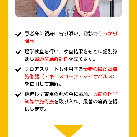
患者様に親身に寄り添い、初診で
しっかり
問診
。
理学検査を行い、検査結果をもとに鑑別診
断し
最適な施術計画
を立てます。
プロアスリートも使用する
最新の微弱電流
施術器（アキュスコープ・マイオパルス）
を使用して施術。
継続して東京の勉強会に参加。
最新の医学
知識や施術法
を取り入れ、最善の施術を提
供します。