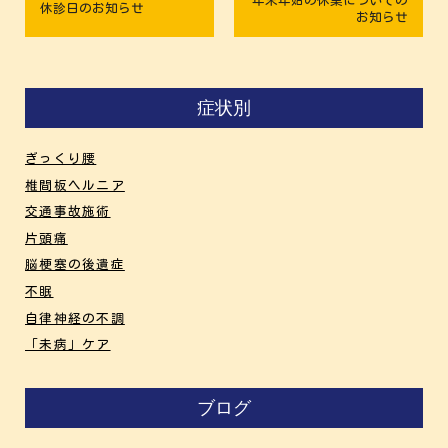
年末年始の休業についての
休診日のお知らせ
お知らせ
症状別
ぎっくり腰
椎間板ヘルニア
交通事故施術
片頭痛
脳梗塞の後遺症
不眠
自律神経の不調
「未病」ケア
ブログ