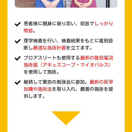
患者様に親身に寄り添い、初診で
しっかり
問診
。
理学検査を行い、検査結果をもとに鑑別診
断し
最適な施術計画
を立てます。
プロアスリートも使用する
最新の微弱電流
施術器（アキュスコープ・マイオパルス）
を使用して施術。
継続して東京の勉強会に参加。
最新の医学
知識や施術法
を取り入れ、最善の施術を提
供します。