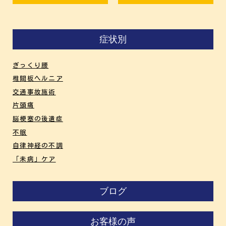
症状別
ぎっくり腰
椎間板ヘルニア
交通事故施術
片頭痛
脳梗塞の後遺症
不眠
自律神経の不調
「未病」ケア
ブログ
お客様の声