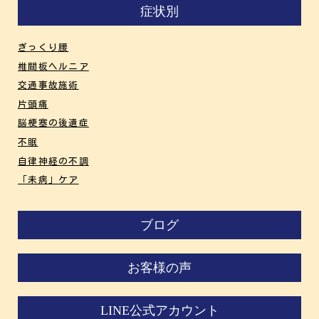
症状別
ぎっくり腰
椎間板ヘルニア
交通事故施術
片頭痛
脳梗塞の後遺症
不眠
自律神経の不調
「未病」ケア
ブログ
お客様の声
LINE公式アカウント