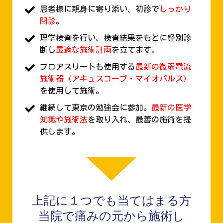
患者様に親身に寄り添い、初診で
しっかり
問診
。
理学検査を行い、検査結果をもとに鑑別診
断し
最適な施術計画
を立てます。
プロアスリートも使用する
最新の微弱電流
施術器（アキュスコープ・マイオパルス）
を使用して施術。
継続して東京の勉強会に参加。
最新の医学
知識や施術法
を取り入れ、最善の施術を提
供します。
上記に１つでも当てはまる方
当院で痛みの元から施術し