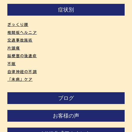
症状別
ぎっくり腰
椎間板ヘルニア
交通事故施術
片頭痛
脳梗塞の後遺症
不眠
自律神経の不調
「未病」ケア
ブログ
お客様の声