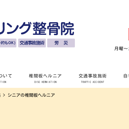
月曜〜土
ついて
椎間板ヘルニア
交通事故施術
自
PTION
DISC HERNIATION
TRAFFIC ACCIDENT
痛
>
シニアの椎間板ヘルニア