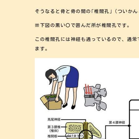
そうなると骨と骨の間の｢椎間孔｣（ついか
※下図の黒い〇で囲んだ所が椎間孔です。
この椎間孔には神経も通っているので、通常
ます。