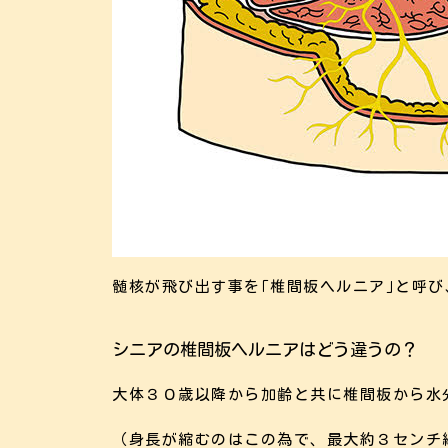
髄核が飛び出す事を｢椎間板ヘルニア｣と呼
シニアの椎間板ヘルニアはどう違うの？
大体３０歳以降から加齢と共に椎間板から水
（身長が縮むのはこの為で、最大約３センチ