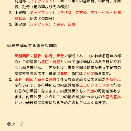
前足部（
フォアフット
）：第一～第五の基節骨、中節骨、末節
骨、趾骨（足の甲より先の部分）
中足部（
ミッドフット
）：
舟状骨
、
立方骨
、
内側・中間・外側
楔状骨
（足の甲の部分）
後足部（
リアフット
）：
踵骨
、
距骨
◎足を構成する重要な関節
距腿関節
：
脛骨
、
腓骨
、
距骨
で構成され、（いわゆる足首の部
分）この関節は
底屈・背屈
といって曲げ伸ばしのみを行い左右
へは動きません。（内反外反）また周囲に靭帯があって足首の
安定性を高めます。底屈は
45度
、背屈は
２０度
動きます。
距骨下関節
：
距骨
と
踵骨
で作られる関節でこの関節が
内反外反
を行います。歩行時にこの内反外反が
正しいタイミング
で行わ
れるかが重要になります。内反外反ともに
20度
の可動域があり
ます。内反外反にさらに二つの動きが加わったものを
回内回外
といい歩行時に重要になるためこの動きはよく診ます。
◎アーチ