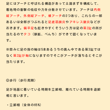
足にはアーチと呼ばれる構造があって土踏まずを構成して、
着地時の衝撃の吸収や力を分散させています。アーチは
内側
縦アーチ
、
外側縦アーチ
、
横アーチ
の3つあり、これらの一部
あるいは全部がつぶれると
足底筋膜炎
や
アキレス腱炎
などが
おきます。
偏平足
も起きやすくそういう方は足の
第2趾
の所が
当たるので
タコ
（胼胝、べんち）ができて固くなっていま
す。
※因みに足の指の軸は5本あるうちの真ん中である第3趾では
なく
第2趾が軸
になりますのでそこがアーチが落ちるとそこが
当たります。
◎歩行（歩行周期）
足が地面に着いている時期を立脚相、離れている時期を遊脚
相と言います。
・立脚相（全体の65%）