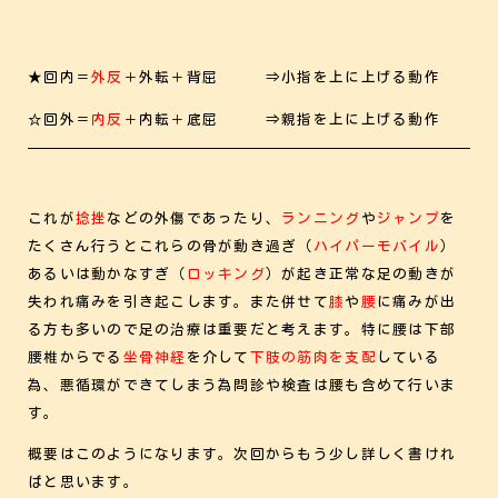
★回内＝
外反
＋外転＋背屈 ⇒小指を上に上げる動作
☆回外＝
内反
＋内転＋底屈 ⇒親指を上に上げる動作
これが
捻挫
などの外傷であったり、
ランニング
や
ジャンプ
を
たくさん行うとこれらの骨が動き過ぎ（
ハイパーモバイル
）
あるいは動かなすぎ（
ロッキング
）が起き正常な足の動きが
失われ痛みを引き起こします。また併せて
膝
や
腰
に痛みが出
る方も多いので足の治療は重要だと考えます。特に腰は下部
腰椎からでる
坐骨神経
を介して
下肢の筋肉を支配
している
為、悪循環ができてしまう為問診や検査は腰も含めて行いま
す。
概要はこのようになります。次回からもう少し詳しく書けれ
ばと思います。