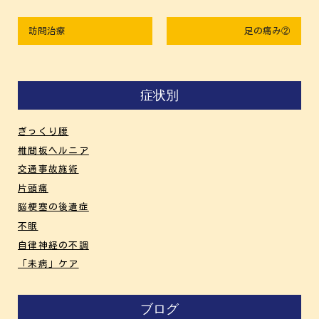
訪問治療
足の痛み②
症状別
ぎっくり腰
椎間板ヘルニア
交通事故施術
片頭痛
脳梗塞の後遺症
不眠
自律神経の不調
「未病」ケア
ブログ