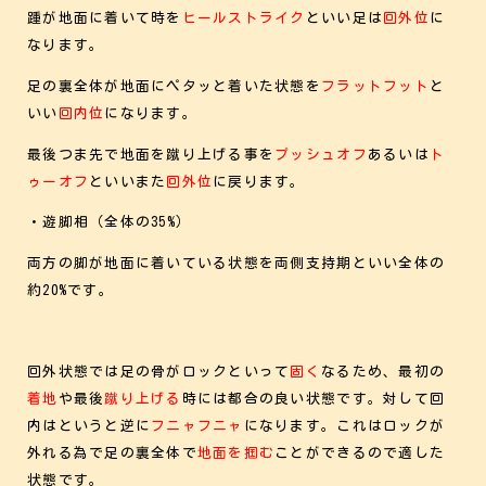
踵が地面に着いて時を
ヒールストライク
といい足は
回外位
に
なります。
足の裏全体が地面にペタッと着いた状態を
フラットフット
と
いい
回内位
になります。
最後つま先で地面を蹴り上げる事を
プッシュオフ
あるいは
ト
ゥーオフ
といいまた
回外位
に戻ります。
・遊脚相（全体の35%）
両方の脚が地面に着いている状態を両側支持期といい全体の
約20%です。
回外状態では足の骨がロックといって
固く
なるため、最初の
着地
や最後
蹴り上げる
時には都合の良い状態です。対して回
内はというと逆に
フニャフニャ
になります。これはロックが
外れる為で足の裏全体で
地面を掴む
ことができるので適した
状態です。