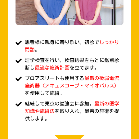
患者様に親身に寄り添い、初診で
しっかり
問診
。
理学検査を行い、検査結果をもとに鑑別診
断し
最適な施術計画
を立てます。
プロアスリートも使用する
最新の微弱電流
施術器（アキュスコープ・マイオパルス）
を使用して施術。
継続して東京の勉強会に参加。
最新の医学
知識や施術法
を取り入れ、最善の施術を提
供します。