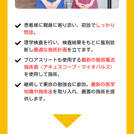
患者様に親身に寄り添い、初診で
しっかり
問診
。
理学検査を行い、検査結果をもとに鑑別診
断し
最適な施術計画
を立てます。
プロアスリートも使用する
最新の微弱電流
施術器（アキュスコープ・マイオパルス）
を使用して施術。
継続して東京の勉強会に参加。
最新の医学
知識や施術法
を取り入れ、最善の施術を提
供します。