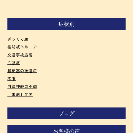
症状別
ぎっくり腰
椎間板ヘルニア
交通事故施術
片頭痛
脳梗塞の後遺症
不眠
自律神経の不調
「未病」ケア
ブログ
お客様の声