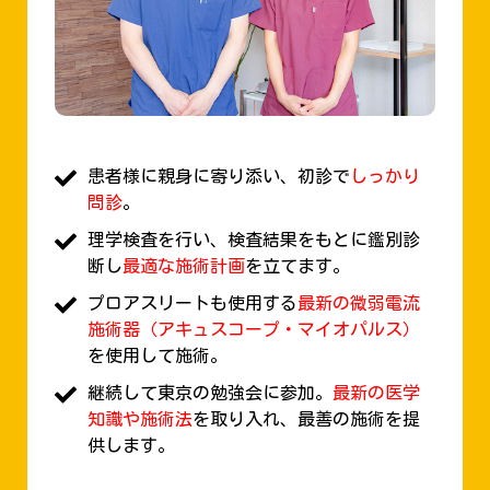
患者様に親身に寄り添い、初診で
しっかり
問診
。
理学検査を行い、検査結果をもとに鑑別診
断し
最適な施術計画
を立てます。
プロアスリートも使用する
最新の微弱電流
施術器（アキュスコープ・マイオパルス）
を使用して施術。
継続して東京の勉強会に参加。
最新の医学
知識や施術法
を取り入れ、最善の施術を提
供します。