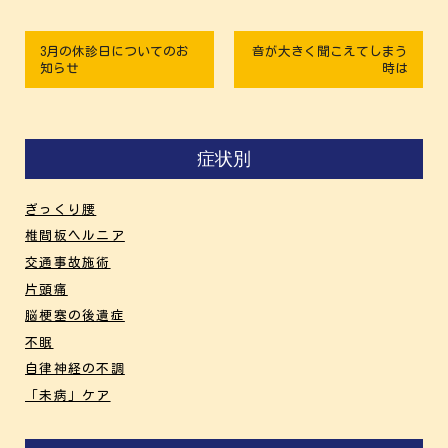
3月の休診日についてのお
音が大きく聞こえてしまう
知らせ
時は
症状別
ぎっくり腰
椎間板ヘルニア
交通事故施術
片頭痛
脳梗塞の後遺症
不眠
自律神経の不調
「未病」ケア