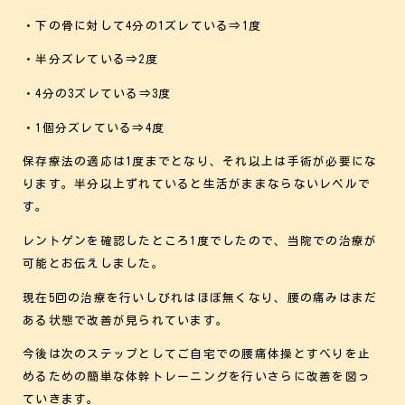
・下の骨に対して4分の1ズレている⇒1度
・半分ズレている⇒2度
・4分の3ズレている⇒3度
・1個分ズレている⇒4度
保存療法の適応は1度までとなり、それ以上は手術が必要にな
ります。半分以上ずれていると生活がままならないレベルで
す。
レントゲンを確認したところ1度でしたので、当院での治療が
可能とお伝えしました。
現在5回の治療を行いしびれはほぼ無くなり、腰の痛みはまだ
ある状態で改善が見られています。
今後は次のステップとしてご自宅での腰痛体操とすべりを止
めるための簡単な体幹トレーニングを行いさらに改善を図っ
ていきます。