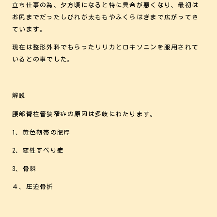
立ち仕事の為、夕方頃になると特に具合が悪くなり、最初は
お尻までだったしびれが太ももやふくらはぎまで広がってき
ています。
現在は整形外科でもらったリリカとロキソニンを服用されて
いるとの事でした。
解説
腰部脊柱管狭窄症の原因は多岐にわたります。
1、黄色靭帯の肥厚
2、変性すべり症
3、骨棘
４、圧迫骨折